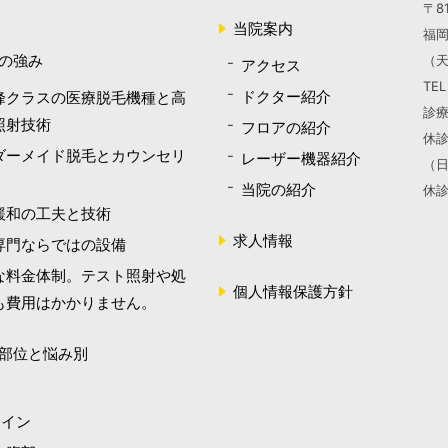
〒81
当院案内
福岡
の強み
（天
アクセス
TE
ドクター紹介
峰クラスの医療脱毛機種と高
診療
照射技術
フロアの紹介
休診
ダーメイド脱毛とカウンセリ
レーザー機器紹介
（
当院の紹介
休
緩和の工夫と技術
求人情報
専門ならではの設備
な料金体制。テスト照射や処
個人情報保護方針
も費用はかかりません。
部位と悩み別
ライン