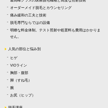
最高峰クラスの医療脱毛機種と高度な照射技術
オーダーメイド脱毛とカウンセリング
痛み緩和の工夫と技術
脱毛専門ならではの設備
明瞭な料金体制。テスト照射や処置料も費用はかかりま
せん。
人気の部位と悩み別
ヒゲ
VIOライン
胸部・腹部
脚（すね毛）
腕
お尻（ヒップ）
脱毛講座