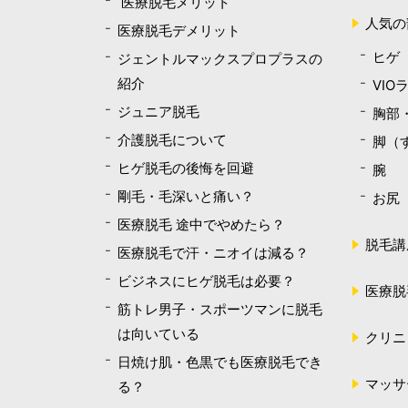
医療脱毛メリット
人気の
医療脱毛デメリット
ヒゲ
ジェントルマックスプロプラスの
紹介
VIO
ジュニア脱毛
胸部
介護脱毛について
脚（
ヒゲ脱毛の後悔を回避
腕
剛毛・毛深いと痛い？
お尻
医療脱毛 途中でやめたら？
脱毛講
医療脱毛で汗・ニオイは減る？
ビジネスにヒゲ脱毛は必要？
医療脱
筋トレ男子・スポーツマンに脱毛
は向いている
クリニ
日焼け肌・色黒でも医療脱毛でき
マッサ
る？