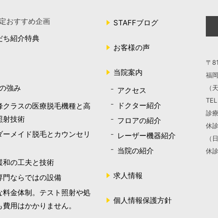
定おすすめ企画
STAFFブログ
だち紹介特典
お客様の声
〒81
当院案内
福岡
の強み
（天
アクセス
TE
ドクター紹介
峰クラスの医療脱毛機種と高
診療
照射技術
フロアの紹介
休診
ダーメイド脱毛とカウンセリ
レーザー機器紹介
（
当院の紹介
休
緩和の工夫と技術
求人情報
専門ならではの設備
な料金体制。テスト照射や処
個人情報保護方針
も費用はかかりません。