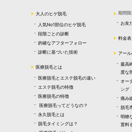
期間限
大人のヒゲ脱毛
お友
人気No1部位のヒゲ脱毛
段階ごとの診断
料金表
的確なアフターフォロー
診断に基づいた技術
アール
最高
医療脱毛とは
度な
医療脱毛とエステ脱毛の違い
オー
エステ脱毛の特徴
ング
医療脱毛の特徴
痛み
医療脱毛ってどうなの？
脱毛
永久脱毛とは
明瞭
脱毛タイミングは？
置料