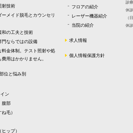
診療
照射技術
フロアの紹介
休診
ダーメイド脱毛とカウンセリ
レーザー機器紹介
（
当院の紹介
休
緩和の工夫と技術
求人情報
専門ならではの設備
な料金体制。テスト照射や処
個人情報保護方針
も費用はかかりません。
部位と悩み別
ライン
・腹部
すね毛）
（ヒップ）