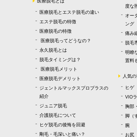
医療脱毛とは
度な
医療脱毛とエステ脱毛の違い
オー
エステ脱毛の特徴
ング
医療脱毛の特徴
痛み
医療脱毛ってどうなの？
脱毛
永久脱毛とは
明瞭
脱毛タイミングは？
置料
医療脱毛メリット
人気の
医療脱毛デメリット
ヒゲ
ジェントルマックスプロプラスの
紹介
VIO
ジュニア脱毛
胸部
介護脱毛について
脚（
ヒゲ脱毛の後悔を回避
腕
剛毛・毛深いと痛い？
お尻